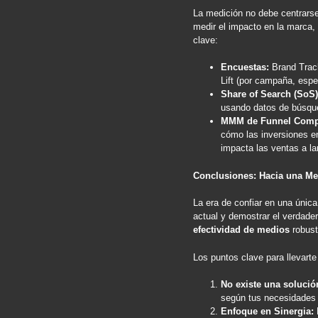
La medición no debe centrarse
medir el impacto en la marca,
clave:
Encuestas:
Brand Track
Lift (por campaña, esp
Share of Search (SoS)
usando datos de búsqu
MMM de Funnel Comp
cómo las inversiones en
impacta las ventas a la
Conclusiones: Hacia una Med
La era de confiar en una únic
actual y demostrar el verdade
efectividad de medios
robusto
Los puntos clave para llevarte
No existe una solució
según tus necesidades 
Enfoque en Sinergia:
H