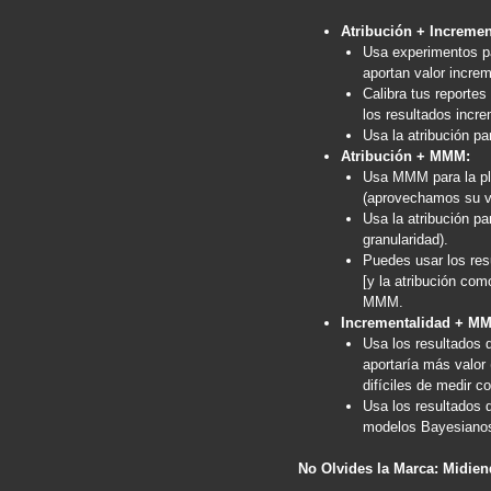
Atribución + Incremen
Usa experimentos pa
aportan valor increm
Calibra tus reportes
los resultados incr
Usa la atribución p
Atribución + MMM:
Usa MMM para la pla
(aprovechamos su vi
Usa la atribución pa
granularidad).
Puedes usar los resu
[y la atribución com
MMM.
Incrementalidad + M
Usa los resultados 
aportaría más valor
difíciles de medir c
Usa los resultados 
modelos Bayesianos 
No Olvides la Marca: Midie