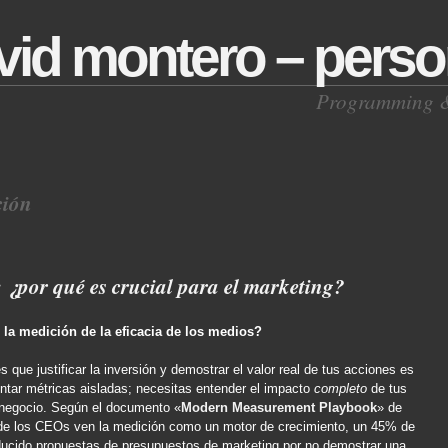
vid montero – perso
Programming & 
ción
 ¿por qué es crucial para el marketing?
 la medición de la eficacia de los medios?
 que justificar la inversión y demostrar el valor real de tus acciones es
entar métricas aisladas; necesitas entender el impacto
completo
de tus
 negocio. Según el documento «
Modern Measurement Playbook
» de
de los CEOs ven la medición como un motor de crecimiento, un 45% de
ucido propuestas de presupuestos de marketing por no demostrar una