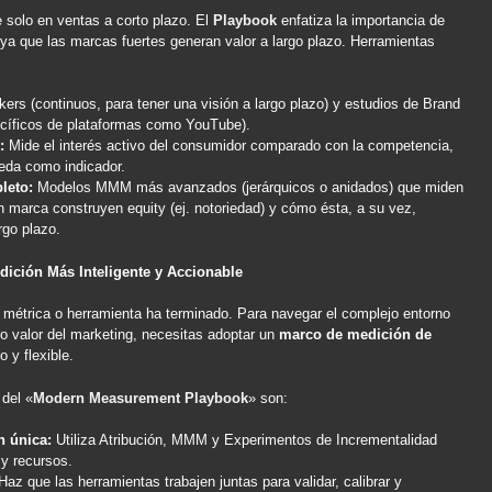
 solo en ventas a corto plazo. El
Playbook
enfatiza la importancia de
 ya que las marcas fuertes generan valor a largo plazo. Herramientas
ers (continuos, para tener una visión a largo plazo) y estudios de Brand
ecíficos de plataformas como YouTube).
:
Mide el interés activo del consumidor comparado con la competencia,
eda como indicador.
leto:
Modelos MMM más avanzados (jerárquicos o anidados) que miden
 marca construyen equity (ej. notoriedad) y cómo ésta, a su vez,
rgo plazo.
ición Más Inteligente y Accionable
a métrica o herramienta ha terminado. Para navegar el complejo entorno
ro valor del marketing, necesitas adoptar un
marco de medición de
 y flexible.
 del «
Modern Measurement Playbook
» son:
n única:
Utiliza Atribución, MMM y Experimentos de Incrementalidad
y recursos.
az que las herramientas trabajen juntas para validar, calibrar y