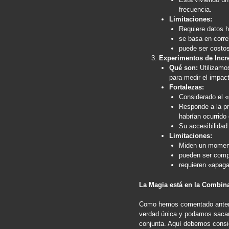
frecuencia.
Limitaciones:
Requiere datos h
se basa en corre
puede ser costos
Experimentos de Incr
Qué son:
Utilizamos
para medir el impac
Fortalezas:
Considerado el «
Responde a la p
habrían ocurrido
Su accesibilida
Limitaciones:
Miden un moment
pueden ser comp
requieren «apaga
La Magia está en la Combin
Como hemos comentado anterio
verdad única y podamos sacar 
conjunta. Aquí debemos consid