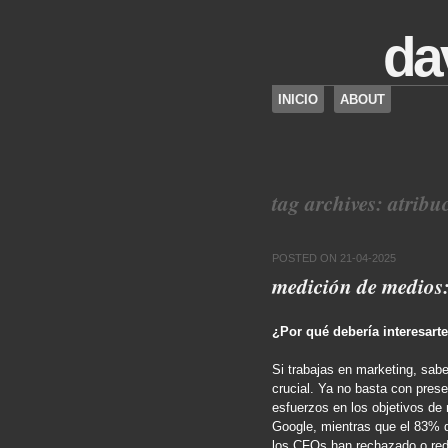
da
SKIP TO CONTENT
INICIO
ABOUT
Menu
tag archives:
atribu
POSTED ON
21-04-2025
medición de medios:
¿Por qué debería interesarte
Si trabajas en marketing, sabes
crucial. Ya no basta con pres
esfuerzos en los objetivos de
Google, mientras que el 83% 
los CFOs han rechazado o red