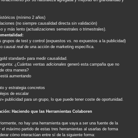
istóricos (mínimo 2 años)
laciones (no siempre causalidad directa sin validación)
o y más lento (actualizaciones semestrales o trimestrales).
ementalidad:
 grupos de test y control (expuestos vs. no expuestos a la publicidad)
to causal
real
de una acción de marketing específica.
gold standard» para medir causalidad.
regunta: ¿Cuántas ventas
adicionales
generó esta campaña que no
 de otra manera?
d está aumentando
o y estrategia concretos
lejos de escalar
r» publicidad para un grupo, lo que puede tener coste de oportunidad.
ación: Haciendo que las Herramientas Colaboren
rmente, no hay una herramienta que vaya a ser una fuente de la
el máximo partido de estas tres herramientas al usarlas de forma
erar cómo interactúan entre sí de la siguiente forma: