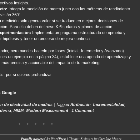
ctivos insights.
eto:
Integra la medición de marca junto con las métricas de rendimiento
visión 360°.
 medición sólo genera valor si se traduce en mejores decisiones de
ación. Para ello deben definirse KPIs claros y planes de acción.
Experimentación:
Implementa un programa estructurado de «prueba y
r hipótesis y tener un proceso de mejora continua.
or, pero puedes hacerlo por fases (Inicial, Intermedio y Avanzado).
ienes un ejemplo en la página 34), establece una agenda de aprendizaje y
n más precisa y accionable del impacto de tu marketing.
és, por si quieres profundizar
h Google
n de efectividad de medios
|
Tagged
Atribución
,
Incrementalidad
,
derna
,
MMM
,
Modern Measurement
|
1 Comment
Proudly powered by WordPress
|
Theme: Sixhours by
Caroline Moore
.