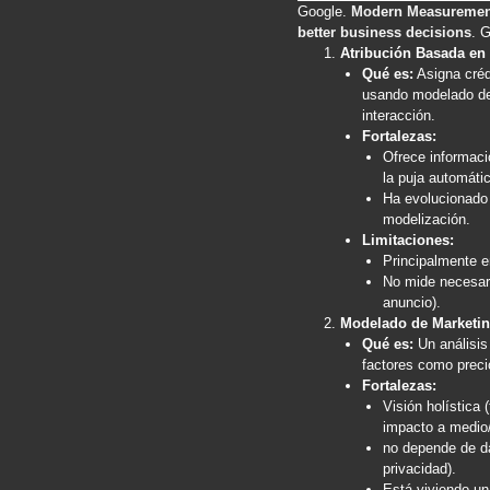
Google.
Modern Measurement
better business decisions
. 
Atribución Basada en 
Qué es:
Asigna crédi
usando modelado de 
interacción.
Fortalezas:
Ofrece informació
la puja automáti
Ha evolucionado 
modelización.
Limitaciones:
Principalmente e
No mide necesari
anuncio).
Modelado de Marketin
Qué es:
Un análisis 
factores como preci
Fortalezas:
Visión holística 
impacto a medio/
no depende de da
privacidad).
Está viviendo un