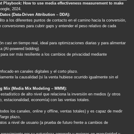
 Playbook: How to use media effectiveness measurement to make
Google, 2024.
Datos (Data-Driven Attribution – DDA):
to a los diferentes puntos de contacto en el camino hacia la conversión,
conversiones para cubrir gaps y entender el peso relativo de cada
n casi en tiempo real, ideal para optimizaciones diarias y para alimentar
ca (AI-powered bidding).
para ser más resiliente a los cambios de privacidad mediante
nfocado en canales digitales y el corto plazo.
amente la causalidad (si la venta hubiese ocurrido igualmente sin el
g Mix (Media Mix Modeling – MMM):
estadístico de alto nivel que relaciona la inversión en medios (y otros
o, estacionalidad, economía) con las ventas totales.
(todos los canales, online y offline, ventas totales) y es capaz de medir
largo plazo,
tos a nivel de usuario (a prueba de futuro frente a cambios de
 renacimiento por su naturaleza agregada y mejoras en granularidad y