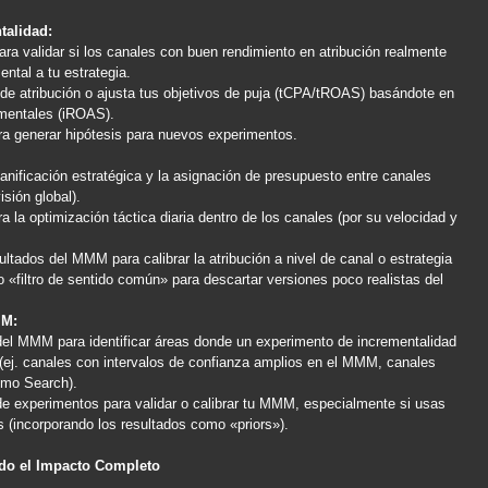
talidad:
ra validar si los canales con buen rendimiento en atribución realmente
ental a tu estrategia.
 de atribución o ajusta tus objetivos de puja (tCPA/tROAS) basándote en
ementales (iROAS).
ara generar hipótesis para nuevos experimentos.
nificación estratégica y la asignación de presupuesto entre canales
sión global).
ra la optimización táctica diaria dentro de los canales (por su velocidad y
ltados del MMM para calibrar la atribución a nivel de canal o estrategia
o «filtro de sentido común» para descartar versiones poco realistas del
MM:
del MMM para identificar áreas donde un experimento de incrementalidad
 (ej. canales con intervalos de confianza amplios en el MMM, canales
omo Search).
de experimentos para validar o calibrar tu MMM, especialmente si usas
(incorporando los resultados como «priors»).
ndo el Impacto Completo